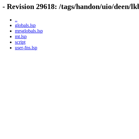
- Revision 29618: /tags/handon/uio/deen/lk
..
globals.lsp
mrsglobals.lsp
mt.lsp
script
user-fns.lsp