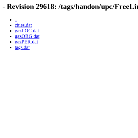
- Revision 29618: /tags/handon/upc/Free
..
cities.dat
gazLOC.dat
gazORG.dat
gazPER.dat
tags.dat