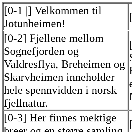
[0-1 |] Velkommen til
Jotunheimen!
[0-2] Fjellene mellom
Sognefjorden og
Valdresflya, Breheimen og
Skarvheimen inneholder
hele spennvidden i norsk
fjellnatur.
[0-3] Her finnes mektige
breer og en større samling