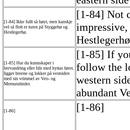
[1-84] Not q
[1-84] Ikke fullt så høyt, men kanskje
impressive, 
vel så flott er turen på Styggehø og
Hestlegerhø.
Hestlegerhø
[1-85] If yo
[1-85] Har du kunnskaper i
follow the l
brevandring eller blir med hyttas fører,
ligger breene og lokker på vestsiden
western side
med sin vrimmel av Veo- og
Memurutinder.
abundant V
[1-86]
[1-86]