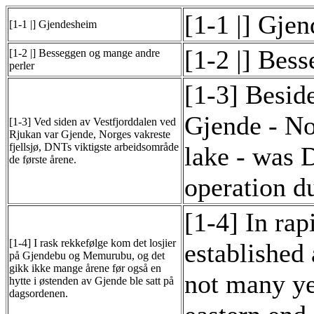
[1-1 |] Gje
[1-1 |] Gjendesheim
[1-2 |] Bes
[1-2 |] Besseggen og mange andre
perler
[1-3] Besid
Gjende - No
[1-3] Ved siden av Vestfjorddalen ved
Rjukan var Gjende, Norges vakreste
fjellsjø, DNTs viktigste arbeidsområde
lake - was 
de første årene.
operation du
[1-4] In ra
[1-4] I rask rekkefølge kom det losjier
established
på Gjendebu og Memurubu, og det
gikk ikke mange årene før også en
not many ye
hytte i østenden av Gjende ble satt på
dagsordenen.