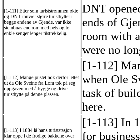
DNT opened 
[1-111] Etter som turiststrømmen økte
og DNT innviet større turisthytter i
ends of Gje
begge endene av Gjende, var ikke
steinbuas ene rom med peis og to
room with a
enkle senger lenger tilstrekkelig.
were no lon
[1-112] Many
when Ole S
[1-112] Mange pustet nok derfor lettet
ut da Ole Sveine fra Lom tok på seg
oppgaven med å bygge og drive
task of buil
turisthytte på denne plassen.
here.
[1-113] In 1
[1-113] I 1884 lå hans turiststasjon
for business
klar oppe i de frodige bakkene over