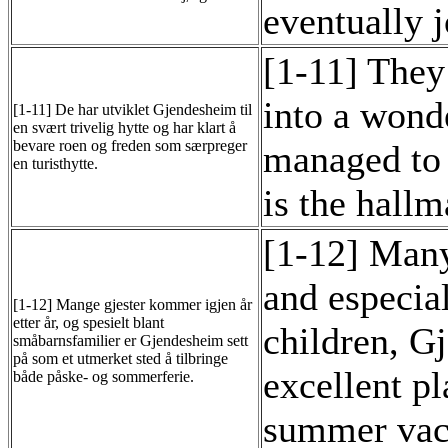
eventually j
[1-11] The
into a wond
[1-11] De har utviklet Gjendesheim til
en svært trivelig hytte og har klart å
bevare roen og freden som særpreger
managed to 
en turisthytte.
is the hallm
[1-12] Many 
and especia
[1-12] Mange gjester kommer igjen år
etter år, og spesielt blant
children, G
småbarnsfamilier er Gjendesheim sett
på som et utmerket sted å tilbringe
excellent pl
både påske- og sommerferie.
summer vac