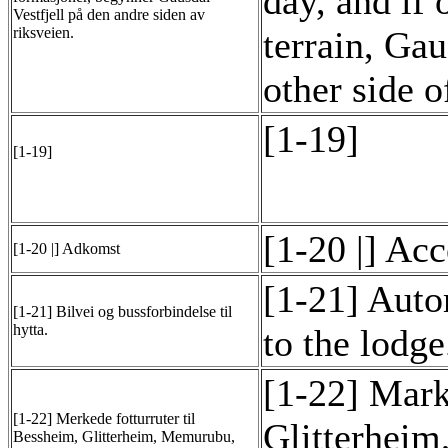
day, and if 
Vestfjell på den andre siden av
riksveien.
terrain, Gau
other side o
[1-19]
[1-19]
[1-20 |] Acc
[1-20 |] Adkomst
[1-21] Auto
[1-21] Bilvei og bussforbindelse til
hytta.
to the lodge
[1-22] Mark
[1-22] Merkede fotturruter til
Glitterhei
Bessheim, Glitterheim, Memurubu,