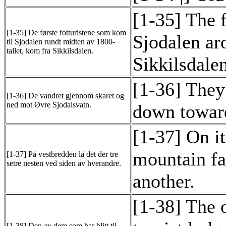
[1-35] The f
[1-35] De første fotturistene som kom
Sjodalen ar
til Sjodalen rundt midten av 1800-
tallet, kom fra Sikkilsdalen.
Sikkilsdalen
[1-36] They
[1-36] De vandret gjennom skaret og
ned mot Øvre Sjodalsvatn.
down toward
[1-37] On i
mountain fa
[1-37] På vestbredden lå det der tre
setre nesten ved siden av hverandre.
another.
[1-38] The 
[1-38] Den av dem som har blitt til