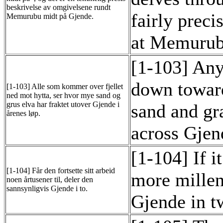
beskrivelse av omgivelsene rundt
fairly preci
Memurubu midt på Gjende.
at Memurub
[1-103] An
down toward
[1-103] Alle som kommer over fjellet
ned mot hytta, ser hvor mye sand og
grus elva har fraktet utover Gjende i
sand and gra
årenes løp.
across Gjen
[1-104] If i
[1-104] Får den fortsette sitt arbeid
more millen
noen årtusener til, deler den
sannsynligvis Gjende i to.
Gjende in t