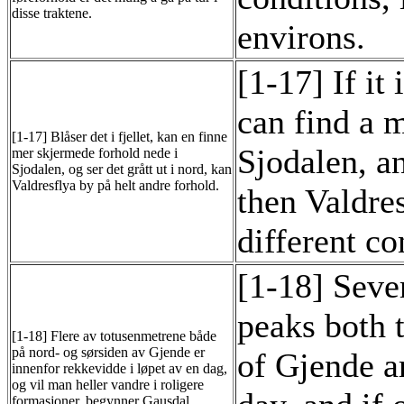
disse traktene.
environs.
[1-17] If it
can find a 
[1-17] Blåser det i fjellet, kan en finne
Sjodalen, an
mer skjermede forhold nede i
Sjodalen, og ser det grått ut i nord, kan
Valdresflya by på helt andre forhold.
then Valdre
different co
[1-18] Seve
peaks both 
[1-18] Flere av totusenmetrene både
på nord- og sørsiden av Gjende er
of Gjende ar
innenfor rekkevidde i løpet av en dag,
og vil man heller vandre i roligere
formasjoner, begynner Gausdal