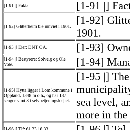
[1-91 |] Fac
[1-91 |] Fakta
[1-92] Glit
[1-92] Glitterheim ble innviet i 1901.
1901.
[1-93] Own
[1-93 |] Eier: DNT OA.
[1-94] Mana
[1-94 |] Bestyrere: Solveig og Ole
Vole.
[1-95 |] Th
municipalit
[1-95] Hytta ligger i Lom kommune i
Oppland, 1348 m o.h., og har 137
sea level, a
senger samt 8 i selvbetjeningslosjiet.
more in the 
[1-96 |] Tel
[1-96 |] Tlf: 61 23 18 33.