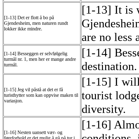
[1-13] It is
[1-13] Det er flott å bo på
Gjendesheim
Gjendesheim, men naturen rundt
lokker ikke mindre.
are no less a
[1-14] Bess
[1-14] Besseggen er selvfølgelig
turmål nr. 1, men her er mange andre
destination.
turmål.
[1-15] I wil
[1-15] Jeg vil påstå at det er få
tourist lod
turisthytter som kan oppvise maken til
variasjon.
diversity.
[1-16] Almo
[1-16] Nesten uansett vær- og
conditions, 
føreforhold er det mulig å gå på tur i