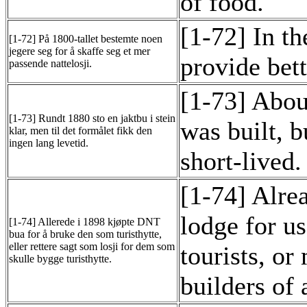
of food.
[1-72] In th
[1-72] På 1800-tallet bestemte noen
jegere seg for å skaffe seg et mer
provide bett
passende nattelosji.
[1-73] Abou
[1-73] Rundt 1880 sto en jaktbu i stein
was built, b
klar, men til det formålet fikk den
ingen lang levetid.
short-lived.
[1-74] Alre
lodge for u
[1-74] Allerede i 1898 kjøpte DNT
bua for å bruke den som turisthytte,
eller rettere sagt som losji for dem som
tourists, or
skulle bygge turisthytte.
builders of 