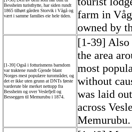
tourist lodg
Bessheim turisthytte, har siden rundt
1865 tilhørt gården Storvik i Vågå og
farm in Våg
vært i samme families eie hele tiden.
owned by th
[1-39] Also 
the area a
most popula
[1-39] Også i fotturismens barndom
var traktene rundt Gjende blant
Norges mest populære turområder, og
without cau
det er ikke uten grunn at DNTs første
varderute ble merket nettopp fra
was laid ou
Bessheim og over Veslefjell og
Besseggen til Memurubu i 1874.
across Vesl
Memurubu.