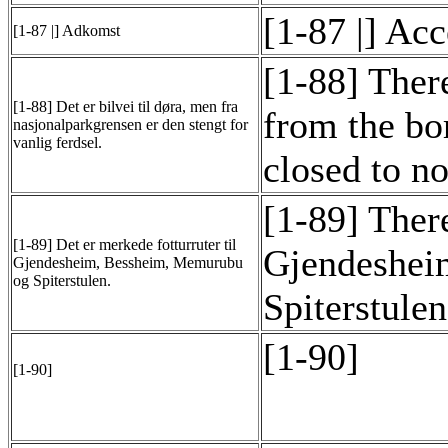
[1-87 |] Acc
[1-87 |] Adkomst
[1-88] There
[1-88] Det er bilvei til døra, men fra
from the bor
nasjonalparkgrensen er den stengt for
vanlig ferdsel.
closed to no
[1-89] There
[1-89] Det er merkede fotturruter til
Gjendeshei
Gjendesheim, Bessheim, Memurubu
og Spiterstulen.
Spiterstulen
[1-90]
[1-90]