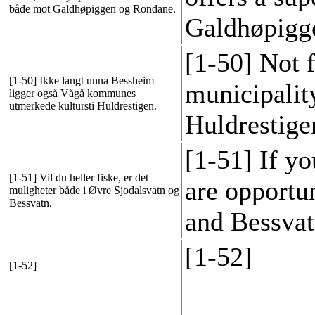
både mot Galdhøpiggen og Rondane.
Galdhøpigg
[1-50] Not 
[1-50] Ikke langt unna Bessheim
municipality
ligger også Vågå kommunes
utmerkede kultursti Huldrestigen.
Huldrestige
[1-51] If yo
[1-51] Vil du heller fiske, er det
are opportu
muligheter både i Øvre Sjodalsvatn og
Bessvatn.
and Bessvat
[1-52]
[1-52]