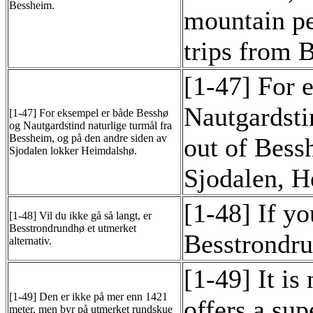
Bessheim.
mountain pe
trips from 
[1-47] For 
Nautgardsti
[1-47] For eksempel er både Besshø
og Nautgardstind naturlige turmål fra
Bessheim, og på den andre siden av
out of Bess
Sjodalen lokker Heimdalshø.
Sjodalen, H
[1-48] If yo
[1-48] Vil du ikke gå så langt, er
Besstrondrundhø et utmerket
Besstrondrun
alternativ.
[1-49] It is
[1-49] Den er ikke på mer enn 1421
offers a su
meter, men byr på utmerket rundskue