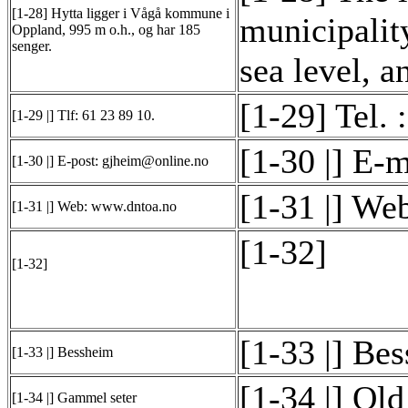
[1-28] Hytta ligger i Vågå kommune i
municipalit
Oppland, 995 m o.h., og har 185
senger.
sea level, a
[1-29] Tel. 
[1-29 |] Tlf: 61 23 89 10.
[1-30 |] E-
[1-30 |] E-post: gjheim@online.no
[1-31 |] We
[1-31 |] Web: www.dntoa.no
[1-32]
[1-32]
[1-33 |] Be
[1-33 |] Bessheim
[1-34 |] Ol
[1-34 |] Gammel seter