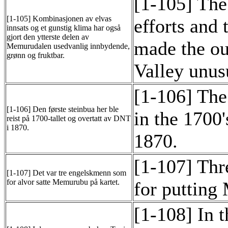
[1-105] The
[1-105] Kombinasjonen av elvas
efforts and 
innsats og et gunstig klima har også
gjort den ytterste delen av
made the o
Memurudalen usedvanlig innbydende,
grønn og fruktbar.
Valley unusu
[1-106] The 
[1-106] Den første steinbua her ble
in the 1700
reist på 1700-tallet og overtatt av DNT
i 1870.
1870.
[1-107] Thr
[1-107] Det var tre engelskmenn som
for alvor satte Memurubu på kartet.
for putting
[1-108] In 