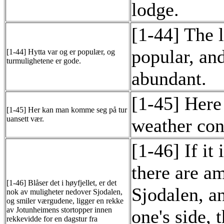
lodge.
[1-44] The 
popular, and
[1-44] Hytta var og er populær, og
turmulighetene er gode.
abundant.
[1-45] Here
[1-45] Her kan man komme seg på tur
uansett vær.
weather con
[1-46] If it
there are a
[1-46] Blåser det i høyfjellet, er det
Sjodalen, a
nok av muligheter nedover Sjodalen,
og smiler værgudene, ligger en rekke
av Jotunheimens stortopper innen
one's side, 
rekkevidde for en dagstur fra