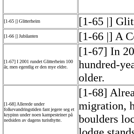
[1-65 |] Gli
[1-65 |] Glitterheim
[1-66 |] A C
[1-66 |] Jubilanten
[1-67] In 2
hundred-yea
[1-67] I 2001 rundet Glitterheim 100
år, men egentlig er den mye eldre.
older.
[1-68] Alrea
migration, 
[1-68] Allerede under
folkevandringstiden fant jegere seg et
krypinn under noen kampesteiner på
boulders lo
nedsiden av dagens turisthytte.
lodge stand