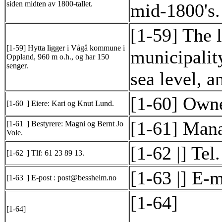
siden midten av 1800-tallet.
mid-1800's.
[1-59] The 
[1-59] Hytta ligger i Vågå kommune i
municipalit
Oppland, 960 m o.h., og har 150
senger.
sea level, a
[1-60] Owne
[1-60 |] Eiere: Kari og Knut Lund.
[1-61] Mana
[1-61 |] Bestyrere: Magni og Bernt Jo
Vole.
[1-62 |] Tel
[1-62 |] Tlf: 61 23 89 13.
[1-63 |] E-
[1-63 |] E-post : post@bessheim.no
[1-64]
[1-64]