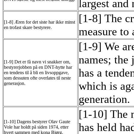
largest and 
[1-8] The cr
[1-8] Æren for det siste har ikke minst
en trofast skare bestyrere.
measure to a
[1-9] We are
names; the 
[1-9] Det er få navn vi snakker om,
bestyrerjobben på en DNT-hytte har
has a tende
en tendens til å bli en livsoppgave,
som dessuten ofte overlates til neste
which is aga
generasjon.
generation.
[1-10] The 
[1-10] Dagens bestyrer Olav Gaute
has held had
Vole har holdt på siden 1974, etter
hvert sammen med kona Bjørg.