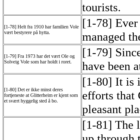
tourists.
[1-78] Ever
[1-78] Helt fra 1910 har familien Vole
vært bestyrere på hytta.
managed the
[1-79] Sinc
[1-79] Fra 1973 har det vært Ole og
Solveig Vole som har holdt i roret.
have been a
[1-80] It is
[1-80] Det er ikke minst deres
efforts that
fortjeneste at Glitterheim er kjent som
et svært hyggelig sted å bo.
pleasant pla
[1-81] The 
up through t