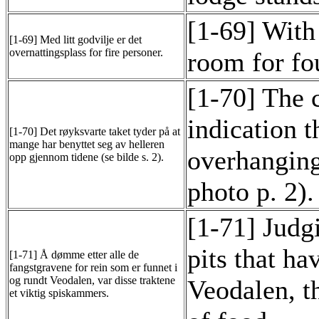
[1-69] With 
[1-69] Med litt godvilje er det
overnattingsplass for fire personer.
room for fou
[1-70] The 
indication 
[1-70] Det røyksvarte taket tyder på at
mange har benyttet seg av helleren
overhanging
opp gjennom tidene (se bilde s. 2).
photo p. 2).
[1-71] Judgi
pits that h
[1-71] Å dømme etter alle de
fangstgravene for rein som er funnet i
og rundt Veodalen, var disse traktene
Veodalen, t
et viktig spiskammers.