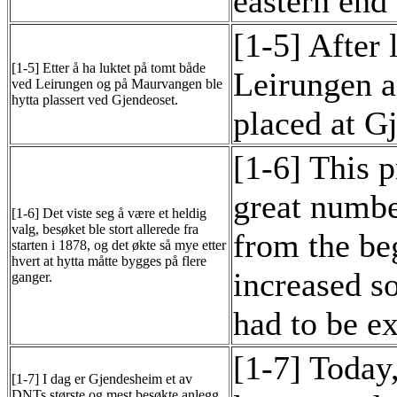
eastern end
[1-5] After 
[1-5] Etter å ha luktet på tomt både
Leirungen 
ved Leirungen og på Maurvangen ble
hytta plassert ved Gjendeoset.
placed at G
[1-6] This p
great numbe
[1-6] Det viste seg å være et heldig
valg, besøket ble stort allerede fra
from the be
starten i 1878, og det økte så mye etter
hvert at hytta måtte bygges på flere
increased s
ganger.
had to be e
[1-7] Today
[1-7] I dag er Gjendesheim et av
DNTs største og mest besøkte anlegg.