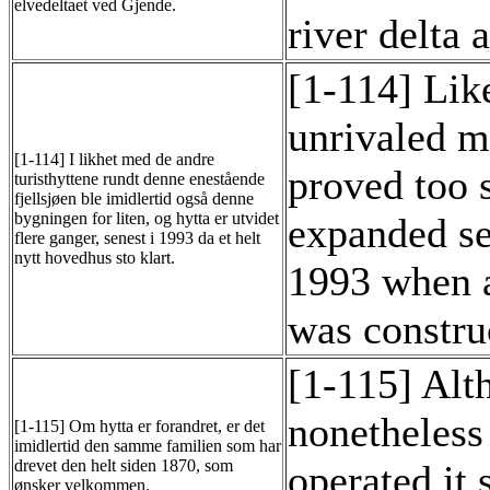
elvedeltaet ved Gjende.
river delta 
[1-114] Like
unrivaled mo
[1-114] I likhet med de andre
proved too 
turisthyttene rundt denne enestående
fjellsjøen ble imidlertid også denne
bygningen for liten, og hytta er utvidet
expanded se
flere ganger, senest i 1993 da et helt
nytt hovedhus sto klart.
1993 when 
was constru
[1-115] Alt
nonetheless
[1-115] Om hytta er forandret, er det
imidlertid den samme familien som har
drevet den helt siden 1870, som
operated it 
ønsker velkommen.