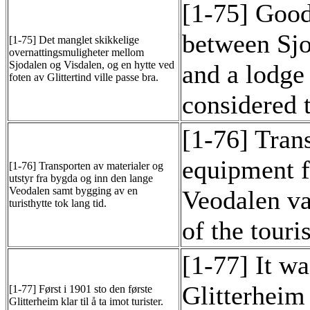
[1-75] Goo
between Sjo
[1-75] Det manglet skikkelige
overnattingsmuligheter mellom
Sjodalen og Visdalen, og en hytte ved
and a lodge 
foten av Glittertind ville passe bra.
considered 
[1-76] Tran
equipment f
[1-76] Transporten av materialer og
utstyr fra bygda og inn den lange
Veodalen samt bygging av en
Veodalen val
turisthytte tok lang tid.
of the touri
[1-77] It wa
Glitterheim
[1-77] Først i 1901 sto den første
Glitterheim klar til å ta imot turister.