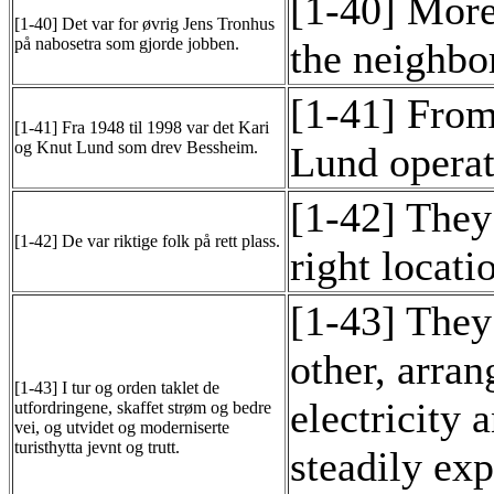
[1-40] More
[1-40] Det var for øvrig Jens Tronhus
på nabosetra som gjorde jobben.
the neighbo
[1-41] From
[1-41] Fra 1948 til 1998 var det Kari
og Knut Lund som drev Bessheim.
Lund opera
[1-42] They 
[1-42] De var riktige folk på rett plass.
right locati
[1-43] They 
other, arran
[1-43] I tur og orden taklet de
electricity 
utfordringene, skaffet strøm og bedre
vei, og utvidet og moderniserte
turisthytta jevnt og trutt.
steadily ex