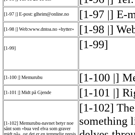
[1-97 |] E-
[1-97 |] E-post: glheim@online.no
[1-98 |] We
[1-98 |] Web:www.dntoa.no «hytter»
[1-99]
[1-99]
[1-100 |] 
[1-100 |] Memurubu
[1-101 |] R
[1-101 |] Midt på Gjende
[1-102] Th
something li
[1-102] Memurubu-navnet betyr noe
sånt som «bua ved elva som graver
delves throu
midt på», og det er en temmelig presis