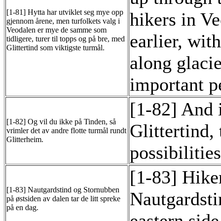
[1-81] Hytta har utviklet seg mye opp
hikers in V
gjennom årene, men turfolkets valg i
Veodalen er mye de samme som
earlier, wit
tidligere, turer til topps og på bre, med
Glittertind som viktigste turmål.
along glacie
important p
[1-82] And 
[1-82] Og vil du ikke på Tinden, så
Glittertind,
vrimler det av andre flotte turmål rundt
Glitterheim.
possibilitie
[1-83] Hike
[1-83] Nautgardstind og Stornubben
Nautgardsti
på østsiden av dalen tar de litt spreke
på en dag.
eastern side