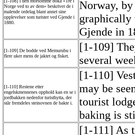
[1-108] I den morsomme boka «Tre i
Norway, by 
Norge ved to av dem» beskriver de i
malende ordelag blant annet sine
graphically 
opplevelser som turister ved Gjende i
1880.
Gjende in 1
[1-109] The
[1-109] De bodde ved Memurubu i
flere uker mens de jaktet og fisket.
several wee
[1-110] Ves
may be seen
[1-110] Restene etter
engelskmennenes opphold kan en se i
jordbakken nedenfor turisthytta, der
tourist lodg
står fremdeles steinovnen de bakte i.
baking is sti
[1-111] As t